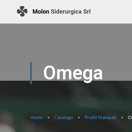
Omega
Home
>
Catalogo
>
Profili Stampati
>
O